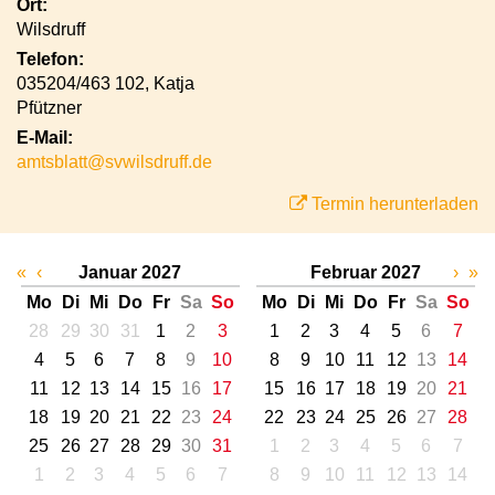
Ort:
Wilsdruff
Telefon:
035204/463 102, Katja
Pfützner
E-Mail:
amtsblatt@svwilsdruff.de
Termin herunterladen
«
‹
Januar 2027
Februar 2027
›
»
Mo
Di
Mi
Do
Fr
Sa
So
Mo
Di
Mi
Do
Fr
Sa
So
28
29
30
31
1
2
3
1
2
3
4
5
6
7
4
5
6
7
8
9
10
8
9
10
11
12
13
14
11
12
13
14
15
16
17
15
16
17
18
19
20
21
18
19
20
21
22
23
24
22
23
24
25
26
27
28
25
26
27
28
29
30
31
1
2
3
4
5
6
7
1
2
3
4
5
6
7
8
9
10
11
12
13
14