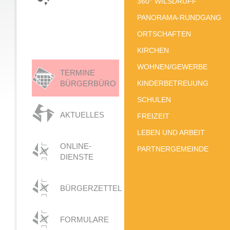
360° WILSDRUFF
PANORAMA-RUNDGANG
ORTSCHAFTEN
KIRCHEN
WOHNEN/GEWERBE
TERMINE
BÜRGERBÜRO
KINDERBETREUUNG
SCHULEN
AKTUELLES
FREIZEIT
LEBEN UND ARBEIT
ONLINE-
PARTNERGEMEINDE
DIENSTE
BÜRGERZETTEL
FORMULARE