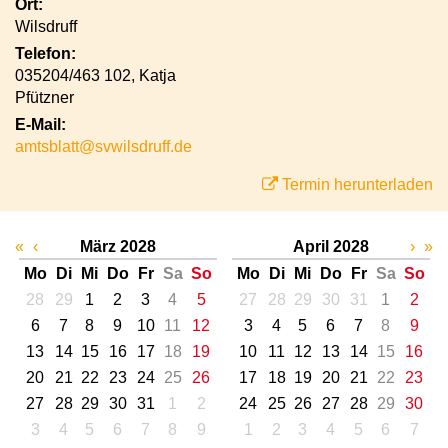
Ort:
Wilsdruff
Telefon:
035204/463 102, Katja
Pfützner
E-Mail:
amtsblatt@svwilsdruff.de
Termin herunterladen
«
‹
März 2028
April 2028
›
»
Mo
Di
Mi
Do
Fr
Sa
So
Mo
Di
Mi
Do
Fr
Sa
So
28
29
1
2
3
4
5
27
28
29
30
31
1
2
6
7
8
9
10
11
12
3
4
5
6
7
8
9
13
14
15
16
17
18
19
10
11
12
13
14
15
16
20
21
22
23
24
25
26
17
18
19
20
21
22
23
27
28
29
30
31
1
2
24
25
26
27
28
29
30
3
4
5
6
7
8
9
1
2
3
4
5
6
7