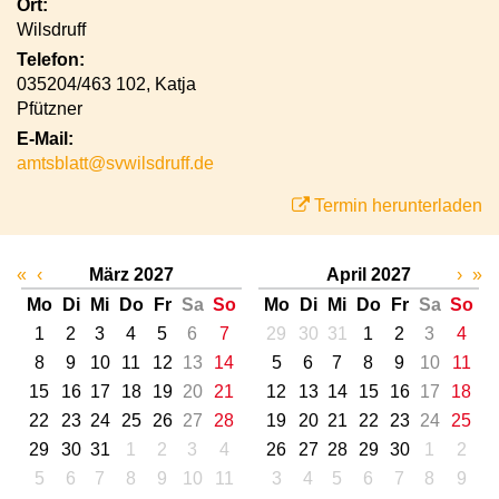
Ort:
Wilsdruff
Telefon:
035204/463 102, Katja
Pfützner
E-Mail:
amtsblatt@svwilsdruff.de
Termin herunterladen
«
‹
März 2027
April 2027
›
»
Mo
Di
Mi
Do
Fr
Sa
So
Mo
Di
Mi
Do
Fr
Sa
So
1
2
3
4
5
6
7
29
30
31
1
2
3
4
8
9
10
11
12
13
14
5
6
7
8
9
10
11
15
16
17
18
19
20
21
12
13
14
15
16
17
18
22
23
24
25
26
27
28
19
20
21
22
23
24
25
29
30
31
1
2
3
4
26
27
28
29
30
1
2
5
6
7
8
9
10
11
3
4
5
6
7
8
9