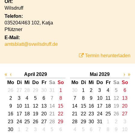
Ort:
Wilsdruff
Telefon:
035204/463 102, Katja
Pfützner
E-Mail:
amtsblatt@svwilsdruff.de
Termin herunterladen
«
‹
April 2029
Mai 2029
›
»
Mo
Di
Mi
Do
Fr
Sa
So
Mo
Di
Mi
Do
Fr
Sa
So
26
27
28
29
30
31
1
30
1
2
3
4
5
6
2
3
4
5
6
7
8
7
8
9
10
11
12
13
9
10
11
12
13
14
15
14
15
16
17
18
19
20
16
17
18
19
20
21
22
21
22
23
24
25
26
27
23
24
25
26
27
28
29
28
29
30
31
1
2
3
30
1
2
3
4
5
6
4
5
6
7
8
9
10