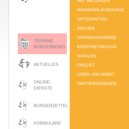
360° WILSDRUFF
PANORAMA-RUNDGANG
ORTSCHAFTEN
KIRCHEN
WOHNEN/GEWERBE
TERMINE
BÜRGERBÜRO
KINDERBETREUUNG
SCHULEN
AKTUELLES
FREIZEIT
LEBEN UND ARBEIT
ONLINE-
PARTNERGEMEINDE
DIENSTE
BÜRGERZETTEL
FORMULARE