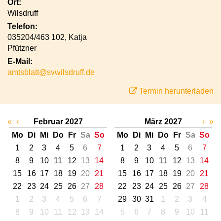
Ort:
Wilsdruff
Telefon:
035204/463 102, Katja
Pfützner
E-Mail:
amtsblatt@svwilsdruff.de
Termin herunterladen
«
‹
Februar 2027
März 2027
›
»
Mo
Di
Mi
Do
Fr
Sa
So
Mo
Di
Mi
Do
Fr
Sa
So
1
2
3
4
5
6
7
1
2
3
4
5
6
7
8
9
10
11
12
13
14
8
9
10
11
12
13
14
15
16
17
18
19
20
21
15
16
17
18
19
20
21
22
23
24
25
26
27
28
22
23
24
25
26
27
28
1
2
3
4
5
6
7
29
30
31
1
2
3
4
8
9
10
11
12
13
14
5
6
7
8
9
10
11