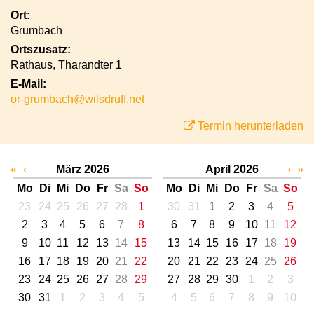
Ort:
Grumbach
Ortszusatz:
Rathaus, Tharandter 1
E-Mail:
or-grumbach@wilsdruff.net
Termin herunterladen
«
‹
März 2026
April 2026
›
»
Mo
Di
Mi
Do
Fr
Sa
So
Mo
Di
Mi
Do
Fr
Sa
So
23
24
25
26
27
28
1
30
31
1
2
3
4
5
2
3
4
5
6
7
8
6
7
8
9
10
11
12
9
10
11
12
13
14
15
13
14
15
16
17
18
19
16
17
18
19
20
21
22
20
21
22
23
24
25
26
23
24
25
26
27
28
29
27
28
29
30
1
2
3
30
31
1
2
3
4
5
4
5
6
7
8
9
10