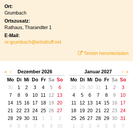
Ort:
Grumbach
Ortszusatz:
Rathaus, Tharandter 1
E-Mail:
or-grumbach@wilsdruff.net
Termin herunterladen
«
‹
Dezember 2026
Januar 2027
›
»
Mo
Di
Mi
Do
Fr
Sa
So
Mo
Di
Mi
Do
Fr
Sa
So
30
1
2
3
4
5
6
28
29
30
31
1
2
3
7
8
9
10
11
12
13
4
5
6
7
8
9
10
14
15
16
17
18
19
20
11
12
13
14
15
16
17
21
22
23
24
25
26
27
18
19
20
21
22
23
24
28
29
30
31
1
2
3
25
26
27
28
29
30
31
4
5
6
7
8
9
10
1
2
3
4
5
6
7