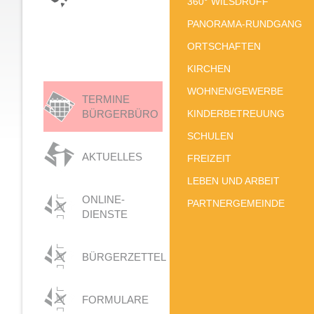
360° WILSDRUFF
PANORAMA-RUNDGANG
ORTSCHAFTEN
KIRCHEN
WOHNEN/GEWERBE
TERMINE
BÜRGERBÜRO
KINDERBETREUUNG
SCHULEN
AKTUELLES
FREIZEIT
LEBEN UND ARBEIT
ONLINE-
PARTNERGEMEINDE
DIENSTE
BÜRGERZETTEL
FORMULARE