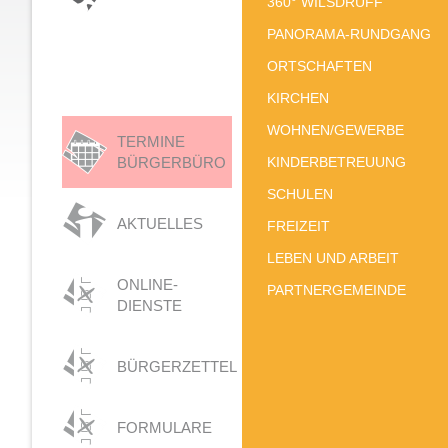
360° WILSDRUFF
PANORAMA-RUNDGANG
ORTSCHAFTEN
KIRCHEN
WOHNEN/GEWERBE
TERMINE
BÜRGERBÜRO
KINDERBETREUUNG
SCHULEN
AKTUELLES
FREIZEIT
LEBEN UND ARBEIT
ONLINE-
PARTNERGEMEINDE
DIENSTE
BÜRGERZETTEL
FORMULARE