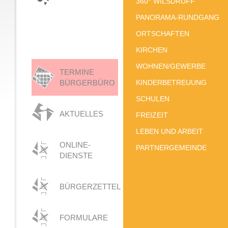
360° WILSDRUFF
PANORAMA-RUNDGANG
ORTSCHAFTEN
KIRCHEN
WOHNEN/GEWERBE
TERMINE
BÜRGERBÜRO
KINDERBETREUUNG
SCHULEN
AKTUELLES
FREIZEIT
LEBEN UND ARBEIT
ONLINE-
PARTNERGEMEINDE
DIENSTE
BÜRGERZETTEL
FORMULARE