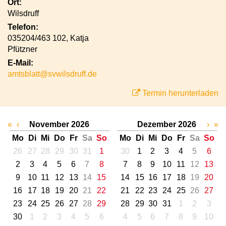
Ort:
Wilsdruff
Telefon:
035204/463 102, Katja
Pfützner
E-Mail:
amtsblatt@svwilsdruff.de
Termin herunterladen
«
‹
November 2026
Dezember 2026
›
»
Mo
Di
Mi
Do
Fr
Sa
So
Mo
Di
Mi
Do
Fr
Sa
So
26
27
28
29
30
31
1
30
1
2
3
4
5
6
2
3
4
5
6
7
8
7
8
9
10
11
12
13
9
10
11
12
13
14
15
14
15
16
17
18
19
20
16
17
18
19
20
21
22
21
22
23
24
25
26
27
23
24
25
26
27
28
29
28
29
30
31
1
2
3
30
1
2
3
4
5
6
4
5
6
7
8
9
10