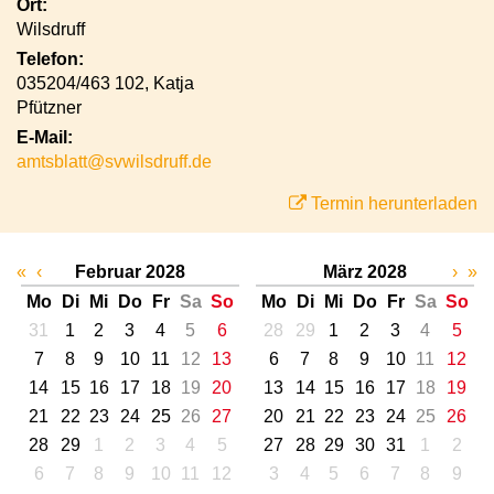
Ort:
Wilsdruff
Telefon:
035204/463 102, Katja
Pfützner
E-Mail:
amtsblatt@svwilsdruff.de
Termin herunterladen
«
‹
Februar 2028
März 2028
›
»
Mo
Di
Mi
Do
Fr
Sa
So
Mo
Di
Mi
Do
Fr
Sa
So
31
1
2
3
4
5
6
28
29
1
2
3
4
5
7
8
9
10
11
12
13
6
7
8
9
10
11
12
14
15
16
17
18
19
20
13
14
15
16
17
18
19
21
22
23
24
25
26
27
20
21
22
23
24
25
26
28
29
1
2
3
4
5
27
28
29
30
31
1
2
6
7
8
9
10
11
12
3
4
5
6
7
8
9