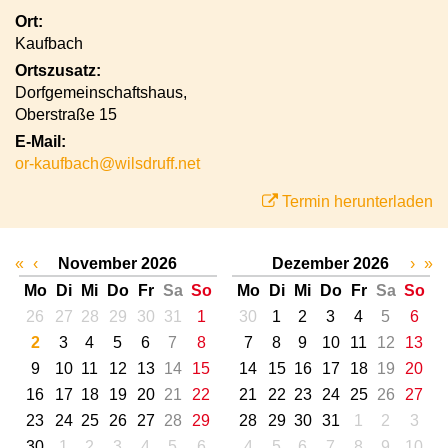
Ort:
Kaufbach
Ortszusatz:
Dorfgemeinschaftshaus,
Oberstraße 15
E-Mail:
or-kaufbach@wilsdruff.net
Termin herunterladen
«
‹
November 2026
Dezember 2026
›
»
Mo
Di
Mi
Do
Fr
Sa
So
Mo
Di
Mi
Do
Fr
Sa
So
26
27
28
29
30
31
1
30
1
2
3
4
5
6
2
3
4
5
6
7
8
7
8
9
10
11
12
13
9
10
11
12
13
14
15
14
15
16
17
18
19
20
16
17
18
19
20
21
22
21
22
23
24
25
26
27
23
24
25
26
27
28
29
28
29
30
31
1
2
3
30
1
2
3
4
5
6
4
5
6
7
8
9
10