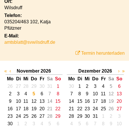
Ort:
Wilsdruff
Telefon:
035204/463 102, Katja
Pfützner
E-Mail:
amtsblatt@svwilsdruff.de
Termin herunterladen
«
‹
November 2026
Dezember 2026
›
»
Mo
Di
Mi
Do
Fr
Sa
So
Mo
Di
Mi
Do
Fr
Sa
So
26
27
28
29
30
31
1
30
1
2
3
4
5
6
2
3
4
5
6
7
8
7
8
9
10
11
12
13
9
10
11
12
13
14
15
14
15
16
17
18
19
20
16
17
18
19
20
21
22
21
22
23
24
25
26
27
23
24
25
26
27
28
29
28
29
30
31
1
2
3
30
1
2
3
4
5
6
4
5
6
7
8
9
10