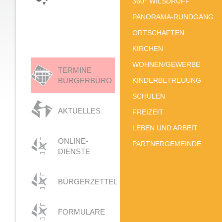
360° WILSDRUFF
PANORAMA-RUNDGANG
ORTSCHAFTEN
KIRCHEN
WOHNEN/GEWERBE
TERMINE
BÜRGERBÜRO
KINDERBETREUUNG
SCHULEN
AKTUELLES
FREIZEIT
LEBEN UND ARBEIT
ONLINE-
PARTNERGEMEINDE
DIENSTE
BÜRGERZETTEL
FORMULARE