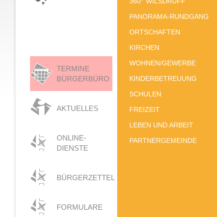
360° WILSDRUFF
PANORAMA-RUNDGANG
ORTSCHAFTEN
KIRCHEN
WOHNEN/GEWERBE
TERMINE
BÜRGERBÜRO
KINDERBETREUUNG
SCHULEN
AKTUELLES
FREIZEIT
LEBEN UND ARBEIT
ONLINE-
PARTNERGEMEINDE
DIENSTE
BÜRGERZETTEL
FORMULARE