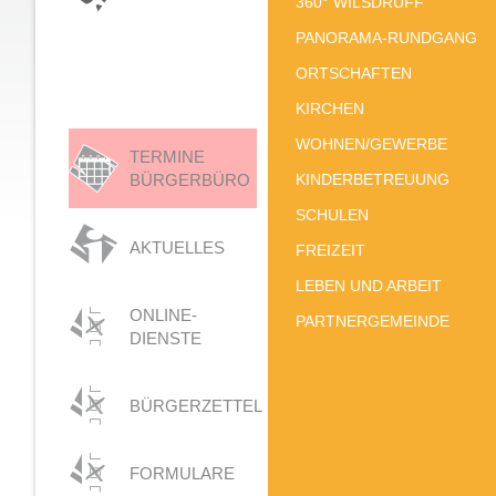
360° WILSDRUFF
PANORAMA-RUNDGANG
ORTSCHAFTEN
KIRCHEN
WOHNEN/GEWERBE
TERMINE
BÜRGERBÜRO
KINDERBETREUUNG
SCHULEN
AKTUELLES
FREIZEIT
LEBEN UND ARBEIT
ONLINE-
PARTNERGEMEINDE
DIENSTE
BÜRGERZETTEL
FORMULARE