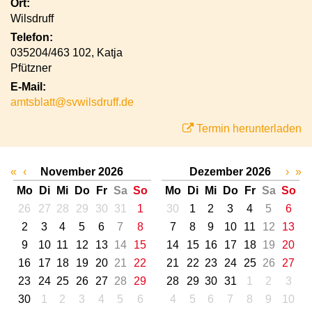
Ort:
Wilsdruff
Telefon:
035204/463 102, Katja
Pfützner
E-Mail:
amtsblatt@svwilsdruff.de
Termin herunterladen
«
‹
November 2026
Dezember 2026
›
»
Mo
Di
Mi
Do
Fr
Sa
So
Mo
Di
Mi
Do
Fr
Sa
So
26
27
28
29
30
31
1
30
1
2
3
4
5
6
2
3
4
5
6
7
8
7
8
9
10
11
12
13
9
10
11
12
13
14
15
14
15
16
17
18
19
20
16
17
18
19
20
21
22
21
22
23
24
25
26
27
23
24
25
26
27
28
29
28
29
30
31
1
2
3
30
1
2
3
4
5
6
4
5
6
7
8
9
10