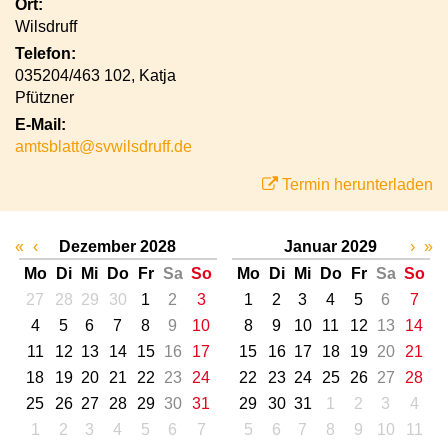
Ort:
Wilsdruff
Telefon:
035204/463 102, Katja
Pfützner
E-Mail:
amtsblatt@svwilsdruff.de
Termin herunterladen
«
‹
Dezember 2028
Januar 2029
›
»
Mo
Di
Mi
Do
Fr
Sa
So
Mo
Di
Mi
Do
Fr
Sa
So
27
28
29
30
1
2
3
1
2
3
4
5
6
7
4
5
6
7
8
9
10
8
9
10
11
12
13
14
11
12
13
14
15
16
17
15
16
17
18
19
20
21
18
19
20
21
22
23
24
22
23
24
25
26
27
28
25
26
27
28
29
30
31
29
30
31
1
2
3
4
1
2
3
4
5
6
7
5
6
7
8
9
10
11