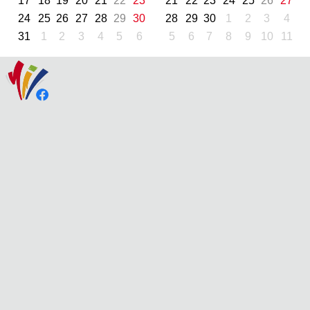
17
18
19
20
21
22
23
21
22
23
24
25
26
27
24
25
26
27
28
29
30
28
29
30
1
2
3
4
31
1
2
3
4
5
6
5
6
7
8
9
10
11