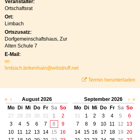
Veranstalter:
Ortschaftsrat
Ort:
Limbach
Ortszusatz:
Dorfgemeinschaftshaus, Zur
Alten Schule 7
E-Mail:
or-
limbach.birkenhain@wilsdruff.net
Termin herunterladen
«
‹
August 2026
September 2026
›
»
Mo
Di
Mi
Do
Fr
Sa
So
Mo
Di
Mi
Do
Fr
Sa
So
27
28
29
30
31
1
2
31
1
2
3
4
5
6
3
4
5
6
7
8
9
7
8
9
10
11
12
13
10
11
12
13
14
15
16
14
15
16
17
18
19
20