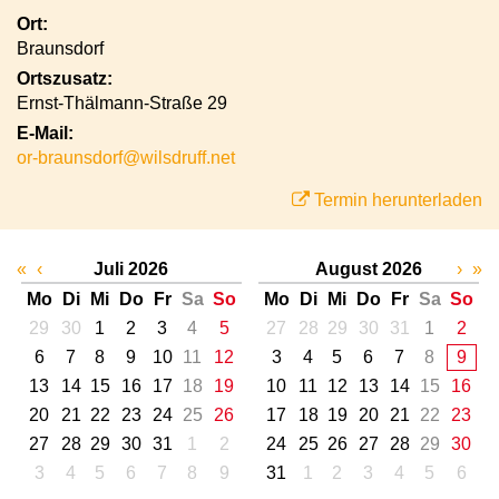
Ort:
Braunsdorf
Ortszusatz:
Ernst-Thälmann-Straße 29
E-Mail:
or-braunsdorf@wilsdruff.net
Termin herunterladen
«
‹
Juli 2026
August 2026
›
»
Mo
Di
Mi
Do
Fr
Sa
So
Mo
Di
Mi
Do
Fr
Sa
So
29
30
1
2
3
4
5
27
28
29
30
31
1
2
6
7
8
9
10
11
12
3
4
5
6
7
8
9
13
14
15
16
17
18
19
10
11
12
13
14
15
16
20
21
22
23
24
25
26
17
18
19
20
21
22
23
27
28
29
30
31
1
2
24
25
26
27
28
29
30
3
4
5
6
7
8
9
31
1
2
3
4
5
6