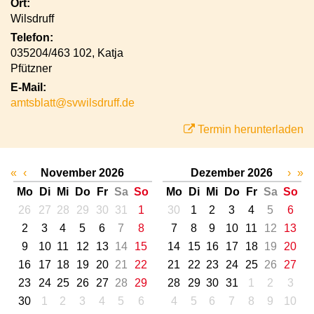
Ort:
Wilsdruff
Telefon:
035204/463 102, Katja
Pfützner
E-Mail:
amtsblatt@svwilsdruff.de
Termin herunterladen
«
‹
November 2026
Dezember 2026
›
»
Mo
Di
Mi
Do
Fr
Sa
So
Mo
Di
Mi
Do
Fr
Sa
So
26
27
28
29
30
31
1
30
1
2
3
4
5
6
2
3
4
5
6
7
8
7
8
9
10
11
12
13
9
10
11
12
13
14
15
14
15
16
17
18
19
20
16
17
18
19
20
21
22
21
22
23
24
25
26
27
23
24
25
26
27
28
29
28
29
30
31
1
2
3
30
1
2
3
4
5
6
4
5
6
7
8
9
10