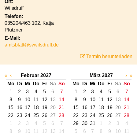
Ort:
Wilsdruff
Telefon:
035204/463 102, Katja
Pfützner
E-Mail:
amtsblatt@svwilsdruff.de
Termin herunterladen
«
‹
Februar 2027
März 2027
›
»
Mo
Di
Mi
Do
Fr
Sa
So
Mo
Di
Mi
Do
Fr
Sa
So
1
2
3
4
5
6
7
1
2
3
4
5
6
7
8
9
10
11
12
13
14
8
9
10
11
12
13
14
15
16
17
18
19
20
21
15
16
17
18
19
20
21
22
23
24
25
26
27
28
22
23
24
25
26
27
28
1
2
3
4
5
6
7
29
30
31
1
2
3
4
8
9
10
11
12
13
14
5
6
7
8
9
10
11