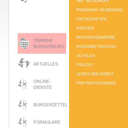
360° WILSDRUFF
PANORAMA-RUNDGANG
ORTSCHAFTEN
KIRCHEN
WOHNEN/GEWERBE
TERMINE
BÜRGERBÜRO
KINDERBETREUUNG
SCHULEN
AKTUELLES
FREIZEIT
LEBEN UND ARBEIT
ONLINE-
PARTNERGEMEINDE
DIENSTE
BÜRGERZETTEL
FORMULARE