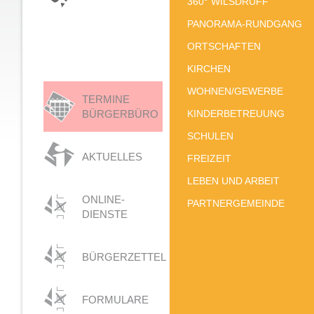
360° WILSDRUFF
PANORAMA-RUNDGANG
ORTSCHAFTEN
KIRCHEN
WOHNEN/GEWERBE
TERMINE
BÜRGERBÜRO
KINDERBETREUUNG
SCHULEN
AKTUELLES
FREIZEIT
LEBEN UND ARBEIT
ONLINE-
PARTNERGEMEINDE
DIENSTE
BÜRGERZETTEL
FORMULARE