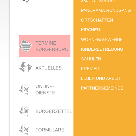
360° WILSDRUFF
PANORAMA-RUNDGANG
ORTSCHAFTEN
KIRCHEN
WOHNEN/GEWERBE
TERMINE
BÜRGERBÜRO
KINDERBETREUUNG
SCHULEN
AKTUELLES
FREIZEIT
LEBEN UND ARBEIT
ONLINE-
PARTNERGEMEINDE
DIENSTE
BÜRGERZETTEL
FORMULARE