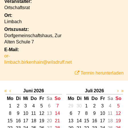
Veranstalter:
Ortschaftsrat
Ort:
Limbach
Ortszusatz:
Dorfgemeinschaftshaus, Zur
Alten Schule 7
E-Mail:
or-
limbach.birkenhain@wilsdruff.net
Termin herunterladen
«
‹
Juni 2026
Juli 2026
›
»
Mo
Di
Mi
Do
Fr
Sa
So
Mo
Di
Mi
Do
Fr
Sa
So
1
2
3
4
5
6
7
29
30
1
2
3
4
5
8
9
10
11
12
13
14
6
7
8
9
10
11
12
15
16
17
18
19
20
21
13
14
15
16
17
18
19