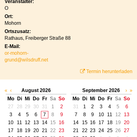
Veranstalter:
O
Ort:
Mohorn
Ortszusatz:
Rathaus, Freiberger Straße 88
E-Mail:
or-mohorn-
grund@wilsdruff.net
Termin herunterladen
«
‹
August 2026
September 2026
›
»
Mo
Di
Mi
Do
Fr
Sa
So
Mo
Di
Mi
Do
Fr
Sa
So
27
28
29
30
31
1
2
31
1
2
3
4
5
6
3
4
5
6
7
8
9
7
8
9
10
11
12
13
10
11
12
13
14
15
16
14
15
16
17
18
19
20
17
18
19
20
21
22
23
21
22
23
24
25
26
27