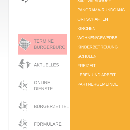
360° WILSDRUFF
PANORAMA-RUNDGANG
ORTSCHAFTEN
KIRCHEN
WOHNEN/GEWERBE
TERMINE
BÜRGERBÜRO
KINDERBETREUUNG
SCHULEN
AKTUELLES
FREIZEIT
LEBEN UND ARBEIT
ONLINE-
PARTNERGEMEINDE
DIENSTE
BÜRGERZETTEL
FORMULARE