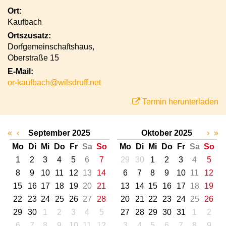
Ort:
Kaufbach
Ortszusatz:
Dorfgemeinschaftshaus,
Oberstraße 15
E-Mail:
or-kaufbach@wilsdruff.net
Termin herunterladen
«
‹
September 2025
Oktober 2025
›
»
Mo
Di
Mi
Do
Fr
Sa
So
Mo
Di
Mi
Do
Fr
Sa
So
1
2
3
4
5
6
7
29
30
1
2
3
4
5
8
9
10
11
12
13
14
6
7
8
9
10
11
12
15
16
17
18
19
20
21
13
14
15
16
17
18
19
22
23
24
25
26
27
28
20
21
22
23
24
25
26
29
30
1
2
3
4
5
27
28
29
30
31
1
2
6
7
8
9
10
11
12
3
4
5
6
7
8
9