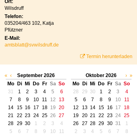
Ort:
Wilsdruff
Telefon:
035204/463 102, Katja
Pfützner
E-Mail:
amtsblatt@svwilsdruff.de
Termin herunterladen
«
‹
September 2026
Oktober 2026
›
»
Mo
Di
Mi
Do
Fr
Sa
So
Mo
Di
Mi
Do
Fr
Sa
So
31
1
2
3
4
5
6
28
29
30
1
2
3
4
7
8
9
10
11
12
13
5
6
7
8
9
10
11
14
15
16
17
18
19
20
12
13
14
15
16
17
18
21
22
23
24
25
26
27
19
20
21
22
23
24
25
28
29
30
1
2
3
4
26
27
28
29
30
31
1
5
6
7
8
9
10
11
2
3
4
5
6
7
8