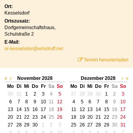
Ort:
Kesselsdorf
Ortszusatz:
Dorfgemeinschaftshaus,
Schulstraße 2
E-Mail:
or-kesselsdor@wilsdruff.net
Termin herunterladen
«
‹
November 2028
Dezember 2028
›
»
Mo
Di
Mi
Do
Fr
Sa
So
Mo
Di
Mi
Do
Fr
Sa
So
30
31
1
2
3
4
5
27
28
29
30
1
2
3
6
7
8
9
10
11
12
4
5
6
7
8
9
10
13
14
15
16
17
18
19
11
12
13
14
15
16
17
20
21
22
23
24
25
26
18
19
20
21
22
23
24
27
28
29
30
1
2
3
25
26
27
28
29
30
31
4
5
6
7
8
9
10
1
2
3
4
5
6
7