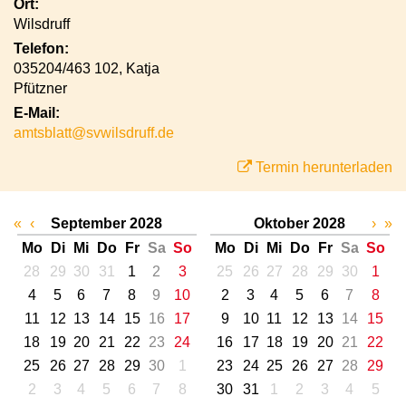
Ort:
Wilsdruff
Telefon:
035204/463 102, Katja
Pfützner
E-Mail:
amtsblatt@svwilsdruff.de
Termin herunterladen
«
‹
September 2028
Oktober 2028
›
»
Mo
Di
Mi
Do
Fr
Sa
So
Mo
Di
Mi
Do
Fr
Sa
So
28
29
30
31
1
2
3
25
26
27
28
29
30
1
4
5
6
7
8
9
10
2
3
4
5
6
7
8
11
12
13
14
15
16
17
9
10
11
12
13
14
15
18
19
20
21
22
23
24
16
17
18
19
20
21
22
25
26
27
28
29
30
1
23
24
25
26
27
28
29
2
3
4
5
6
7
8
30
31
1
2
3
4
5