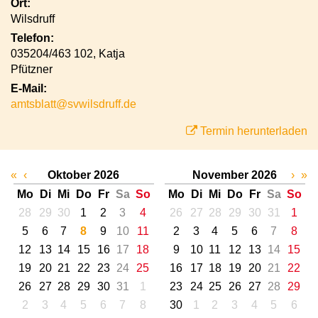
Ort:
Wilsdruff
Telefon:
035204/463 102, Katja
Pfützner
E-Mail:
amtsblatt@svwilsdruff.de
Termin herunterladen
«
‹
Oktober 2026
November 2026
›
»
Mo
Di
Mi
Do
Fr
Sa
So
Mo
Di
Mi
Do
Fr
Sa
So
28
29
30
1
2
3
4
26
27
28
29
30
31
1
5
6
7
8
9
10
11
2
3
4
5
6
7
8
12
13
14
15
16
17
18
9
10
11
12
13
14
15
19
20
21
22
23
24
25
16
17
18
19
20
21
22
26
27
28
29
30
31
1
23
24
25
26
27
28
29
2
3
4
5
6
7
8
30
1
2
3
4
5
6