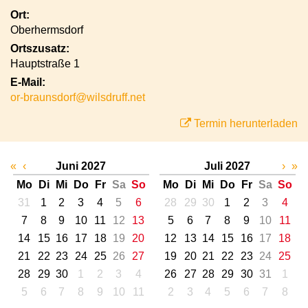
Ort:
Oberhermsdorf
Ortszusatz:
Hauptstraße 1
E-Mail:
or-braunsdorf@wilsdruff.net
Termin herunterladen
«
‹
Juni 2027
Juli 2027
›
»
Mo
Di
Mi
Do
Fr
Sa
So
Mo
Di
Mi
Do
Fr
Sa
So
31
1
2
3
4
5
6
28
29
30
1
2
3
4
7
8
9
10
11
12
13
5
6
7
8
9
10
11
14
15
16
17
18
19
20
12
13
14
15
16
17
18
21
22
23
24
25
26
27
19
20
21
22
23
24
25
28
29
30
1
2
3
4
26
27
28
29
30
31
1
5
6
7
8
9
10
11
2
3
4
5
6
7
8