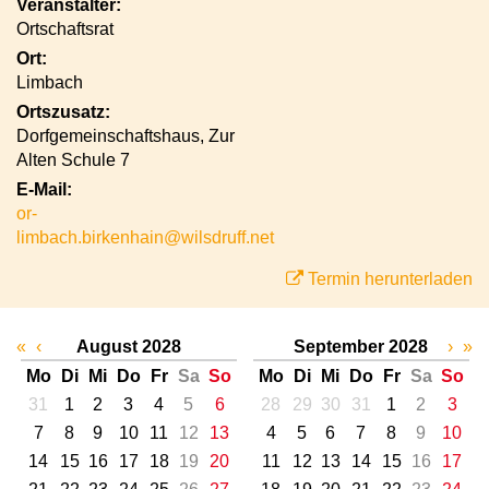
Veranstalter:
Ortschaftsrat
Ort:
Limbach
Ortszusatz:
Dorfgemeinschaftshaus, Zur
Alten Schule 7
E-Mail:
or-
limbach.birkenhain@wilsdruff.net
Termin herunterladen
«
‹
August 2028
September 2028
›
»
Mo
Di
Mi
Do
Fr
Sa
So
Mo
Di
Mi
Do
Fr
Sa
So
31
1
2
3
4
5
6
28
29
30
31
1
2
3
7
8
9
10
11
12
13
4
5
6
7
8
9
10
14
15
16
17
18
19
20
11
12
13
14
15
16
17