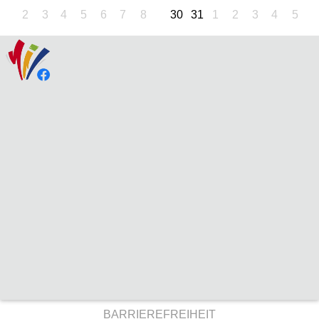
2
3
4
5
6
7
8
30
31
1
2
3
4
5
BARRIEREFREIHEIT