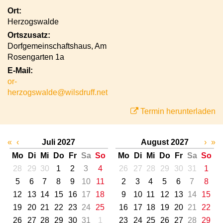
Ort:
Herzogswalde
Ortszusatz:
Dorfgemeinschaftshaus, Am
Rosengarten 1a
E-Mail:
or-
herzogswalde@wilsdruff.net
Termin herunterladen
«
‹
Juli 2027
August 2027
›
»
Mo
Di
Mi
Do
Fr
Sa
So
Mo
Di
Mi
Do
Fr
Sa
So
28
29
30
1
2
3
4
26
27
28
29
30
31
1
5
6
7
8
9
10
11
2
3
4
5
6
7
8
12
13
14
15
16
17
18
9
10
11
12
13
14
15
19
20
21
22
23
24
25
16
17
18
19
20
21
22
26
27
28
29
30
31
1
23
24
25
26
27
28
29