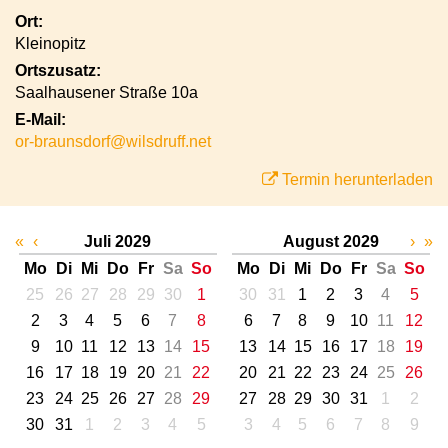
Ort:
Kleinopitz
Ortszusatz:
Saalhausener Straße 10a
E-Mail:
or-braunsdorf@wilsdruff.net
Termin herunterladen
«
‹
Juli 2029
August 2029
›
»
Mo
Di
Mi
Do
Fr
Sa
So
Mo
Di
Mi
Do
Fr
Sa
So
25
26
27
28
29
30
1
30
31
1
2
3
4
5
2
3
4
5
6
7
8
6
7
8
9
10
11
12
9
10
11
12
13
14
15
13
14
15
16
17
18
19
16
17
18
19
20
21
22
20
21
22
23
24
25
26
23
24
25
26
27
28
29
27
28
29
30
31
1
2
30
31
1
2
3
4
5
3
4
5
6
7
8
9