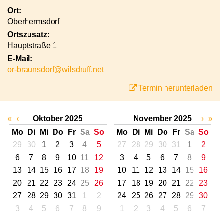
Ort:
Oberhermsdorf
Ortszusatz:
Hauptstraße 1
E-Mail:
or-braunsdorf@wilsdruff.net
Termin herunterladen
«
‹
Oktober 2025
November 2025
›
»
Mo
Di
Mi
Do
Fr
Sa
So
Mo
Di
Mi
Do
Fr
Sa
So
29
30
1
2
3
4
5
27
28
29
30
31
1
2
6
7
8
9
10
11
12
3
4
5
6
7
8
9
13
14
15
16
17
18
19
10
11
12
13
14
15
16
20
21
22
23
24
25
26
17
18
19
20
21
22
23
27
28
29
30
31
1
2
24
25
26
27
28
29
30
3
4
5
6
7
8
9
1
2
3
4
5
6
7