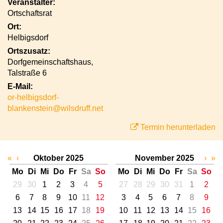
Veranstalter:
Ortschaftsrat
Ort:
Helbigsdorf
Ortszusatz:
Dorfgemeinschaftshaus,
Talstraße 6
E-Mail:
or-helbigsdorf-
blankenstein@wilsdruff.net
Termin herunterladen
«
‹
Oktober 2025
November 2025
›
»
Mo
Di
Mi
Do
Fr
Sa
So
Mo
Di
Mi
Do
Fr
Sa
So
29
30
1
2
3
4
5
27
28
29
30
31
1
2
6
7
8
9
10
11
12
3
4
5
6
7
8
9
13
14
15
16
17
18
19
10
11
12
13
14
15
16