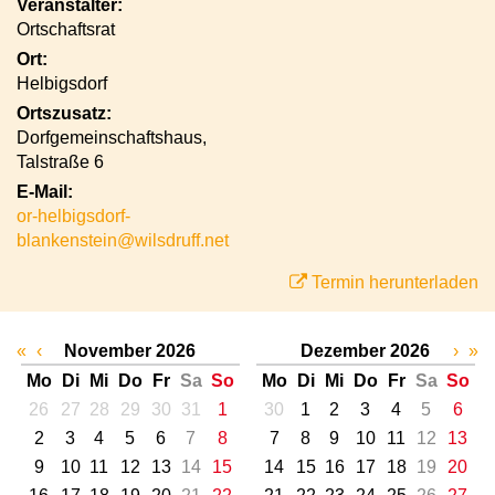
Veranstalter:
Ortschaftsrat
Ort:
Helbigsdorf
Ortszusatz:
Dorfgemeinschaftshaus,
Talstraße 6
E-Mail:
or-helbigsdorf-
blankenstein@wilsdruff.net
Termin herunterladen
«
‹
November 2026
Dezember 2026
›
»
Mo
Di
Mi
Do
Fr
Sa
So
Mo
Di
Mi
Do
Fr
Sa
So
26
27
28
29
30
31
1
30
1
2
3
4
5
6
2
3
4
5
6
7
8
7
8
9
10
11
12
13
9
10
11
12
13
14
15
14
15
16
17
18
19
20