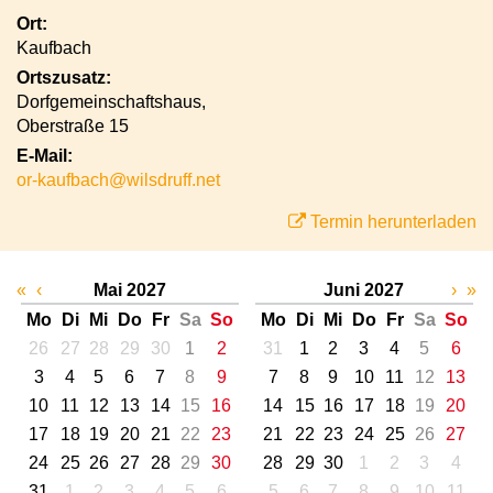
Ort:
Kaufbach
Ortszusatz:
Dorfgemeinschaftshaus,
Oberstraße 15
E-Mail:
or-kaufbach@wilsdruff.net
Termin herunterladen
«
‹
Mai 2027
Juni 2027
›
»
Mo
Di
Mi
Do
Fr
Sa
So
Mo
Di
Mi
Do
Fr
Sa
So
26
27
28
29
30
1
2
31
1
2
3
4
5
6
3
4
5
6
7
8
9
7
8
9
10
11
12
13
10
11
12
13
14
15
16
14
15
16
17
18
19
20
17
18
19
20
21
22
23
21
22
23
24
25
26
27
24
25
26
27
28
29
30
28
29
30
1
2
3
4
31
1
2
3
4
5
6
5
6
7
8
9
10
11