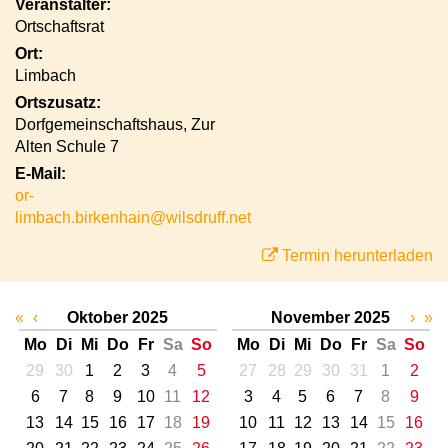
Veranstalter:
Ortschaftsrat
Ort:
Limbach
Ortszusatz:
Dorfgemeinschaftshaus, Zur
Alten Schule 7
E-Mail:
or-
limbach.birkenhain@wilsdruff.net
Termin herunterladen
«
‹
Oktober 2025
November 2025
›
»
Mo
Di
Mi
Do
Fr
Sa
So
Mo
Di
Mi
Do
Fr
Sa
So
29
30
1
2
3
4
5
27
28
29
30
31
1
2
6
7
8
9
10
11
12
3
4
5
6
7
8
9
13
14
15
16
17
18
19
10
11
12
13
14
15
16