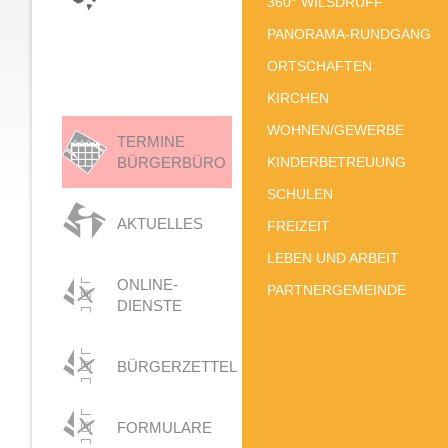
360° WILSDRUFF
PANORAMA-RUNDGANG
ORTSCHAFTEN
KIRCHEN
WOHNEN/GEWERBE
TERMINE
BÜRGERBÜRO
KINDERBETREUUNG
SCHULEN
AKTUELLES
FREIZEIT
LEBEN UND ARBEIT
ONLINE-
PARTNERGEMEINDE
DIENSTE
BÜRGERZETTEL
FORMULARE