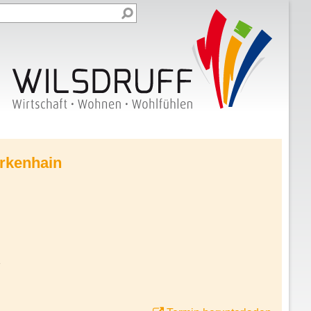
irkenhain
7