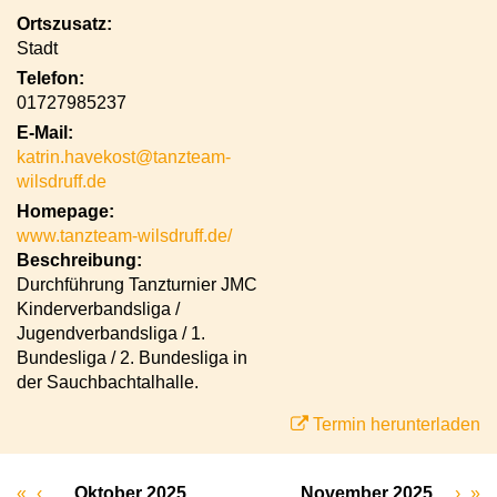
Ortszusatz:
Stadt
Telefon:
01727985237
E-Mail:
katrin.havekost@tanzteam-
wilsdruff.de
Homepage:
www.tanzteam-wilsdruff.de/
Beschreibung:
Durchführung Tanzturnier JMC
Kinderverbandsliga /
Jugendverbandsliga / 1.
Bundesliga / 2. Bundesliga in
der Sauchbachtalhalle.
Termin herunterladen
«
‹
Oktober 2025
November 2025
›
»