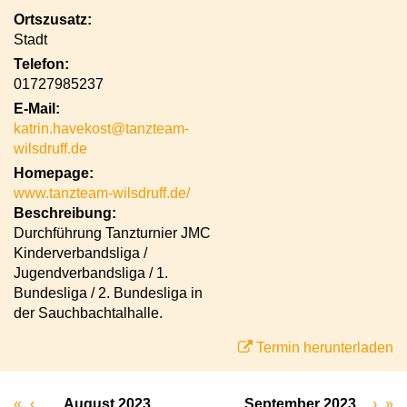
Ortszusatz:
Stadt
Telefon:
01727985237
E-Mail:
katrin.havekost@tanzteam-
wilsdruff.de
Homepage:
www.tanzteam-wilsdruff.de/
Beschreibung:
Durchführung Tanzturnier JMC
Kinderverbandsliga /
Jugendverbandsliga / 1.
Bundesliga / 2. Bundesliga in
der Sauchbachtalhalle.
Termin herunterladen
«
‹
August 2023
September 2023
›
»