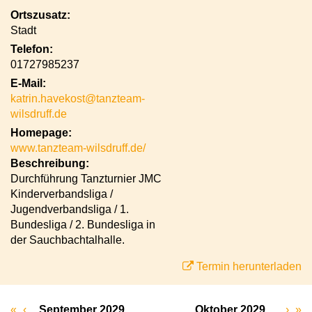
Ortszusatz:
Stadt
Telefon:
01727985237
E-Mail:
katrin.havekost@tanzteam-
wilsdruff.de
Homepage:
www.tanzteam-wilsdruff.de/
Beschreibung:
Durchführung Tanzturnier JMC
Kinderverbandsliga /
Jugendverbandsliga / 1.
Bundesliga / 2. Bundesliga in
der Sauchbachtalhalle.
Termin herunterladen
«
‹
September 2029
Oktober 2029
›
»