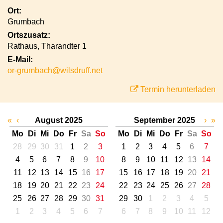
Ort:
Grumbach
Ortszusatz:
Rathaus, Tharandter 1
E-Mail:
or-grumbach@wilsdruff.net
Termin herunterladen
«
‹
August 2025
September 2025
›
»
Mo
Di
Mi
Do
Fr
Sa
So
Mo
Di
Mi
Do
Fr
Sa
So
28
29
30
31
1
2
3
1
2
3
4
5
6
7
4
5
6
7
8
9
10
8
9
10
11
12
13
14
11
12
13
14
15
16
17
15
16
17
18
19
20
21
18
19
20
21
22
23
24
22
23
24
25
26
27
28
25
26
27
28
29
30
31
29
30
1
2
3
4
5
1
2
3
4
5
6
7
6
7
8
9
10
11
12